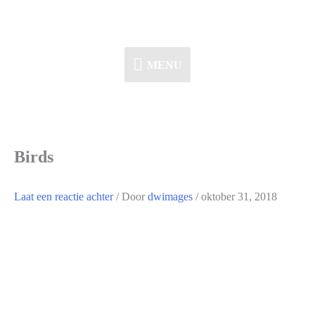
Ga
naar
de
MENU
MENU
inhoud
Birds
Laat een reactie achter
/ Door
dwimages
/
oktober 31, 2018