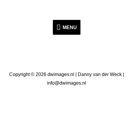
Ga
naar
de
MENU
MENU
inhoud
Copyright © 2026
dwimages.nl | Danny van der Weck |
info@dwimages.nl