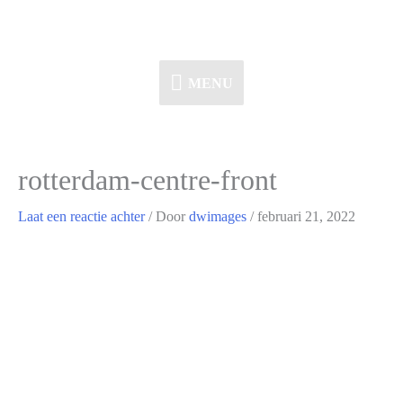
Ga
naar
de
MENU
MENU
inhoud
rotterdam-centre-front
Laat een reactie achter
/ Door
dwimages
/
februari 21, 2022