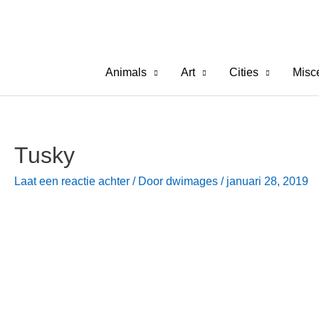
Ga
naar
de
inhoud
Animals
Art
Cities
Misc
Tusky
Laat een reactie achter
/ Door
dwimages
/
januari 28, 2019