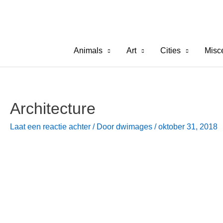
Ga
naar
de
inhoud
Animals
Art
Cities
Misc
Architecture
Laat een reactie achter
/ Door
dwimages
/
oktober 31, 2018