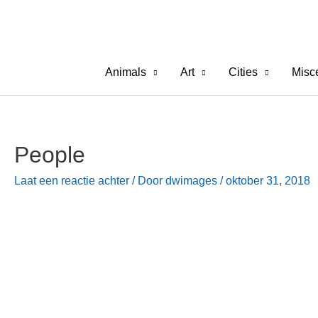
Ga
naar
de
inhoud
Animals
Art
Cities
Misc
People
Laat een reactie achter
/ Door
dwimages
/
oktober 31, 2018