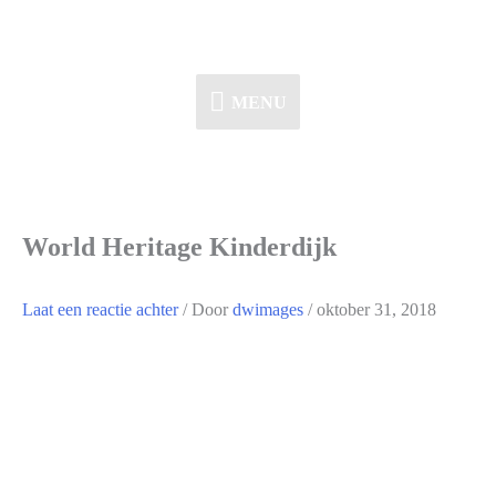
Ga
naar
de
MENU
MENU
inhoud
World Heritage Kinderdijk
Laat een reactie achter
/ Door
dwimages
/
oktober 31, 2018