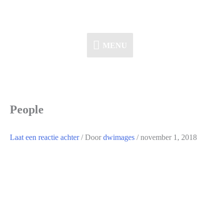
Ga
naar
de
MENU
MENU
inhoud
People
Laat een reactie achter
/ Door
dwimages
/
november 1, 2018