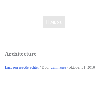
Ga
naar
de
MENU
MENU
inhoud
Architecture
Laat een reactie achter
/ Door
dwimages
/
oktober 31, 2018